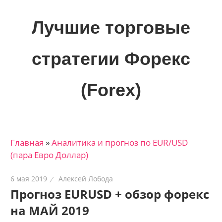
Skip
to
Лучшие торговые
content
стратегии Форекс
(Forex)
Лучшие
материалы
для
Главная
»
Аналитика и прогноз по EUR/USD
трейдеров
(пара Евро Доллар)
на
финансовых
6 мая 2019
Алексей Лобода
рынках:
Прогноз EURUSD + обзор форекс
стратегии,
на МАЙ 2019
сигналы,
новости…