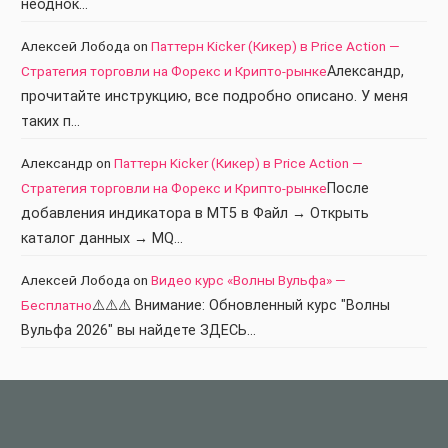
неоднок…
Алексей Лобода
on
Паттерн Kicker (Кикер) в Price Action —
Стратегия торговли на Форекс и Крипто-рынке
Александр,
прочитайте инструкцию, все подробно описано. У меня
таких п…
Александр
on
Паттерн Kicker (Кикер) в Price Action —
Стратегия торговли на Форекс и Крипто-рынке
После
добавления индикатора в МТ5 в Файл → Открыть
каталог данных → MQ…
Алексей Лобода
on
Видео курс «Волны Вульфа» —
Бесплатно
⚠️⚠️⚠️ Внимание: Обновленный курс "Волны
Вульфа 2026" вы найдете ЗДЕСЬ…