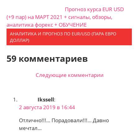
Прогноз курса EUR USD
(+9 пар) на МАРТ 2021 + сигналы, обзоры,
аналитика форекс + ОБУЧЕНИЕ
АНАЛИТИКА И ПРОГНОЗ ПО EUR/USD (ПАРА ЕВРО
ДОЛЛАР)
59 комментариев
Следующие комментарии
Навигация
по
Ikssell
:
комментариям
2 августа 2019 в 16:44
Отлично!!!… Порадовали!!!… Давно
мечтал…