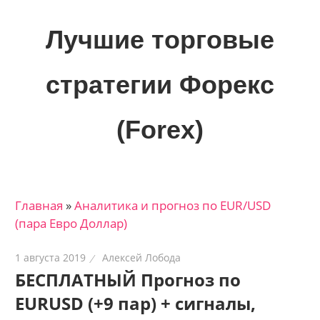
Skip
to
Лучшие торговые
content
стратегии Форекс
(Forex)
Лучшие
материалы
для
Главная
»
Аналитика и прогноз по EUR/USD
трейдеров
(пара Евро Доллар)
на
финансовых
1 августа 2019
Алексей Лобода
рынках:
БЕСПЛАТНЫЙ Прогноз по
стратегии,
EURUSD (+9 пар) + сигналы,
сигналы,
новости…