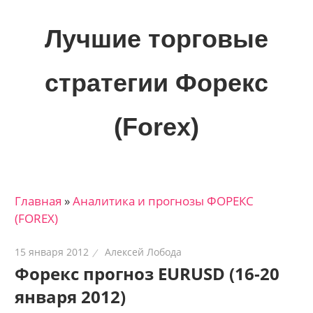
Skip
to
Лучшие торговые
content
стратегии Форекс
(Forex)
Лучшие
материалы
для
Главная
»
Аналитика и прогнозы ФОРЕКС
трейдеров
(FOREX)
на
финансовых
15 января 2012
Алексей Лобода
рынках:
Форекс прогноз EURUSD (16-20
стратегии,
января 2012)
сигналы,
новости…