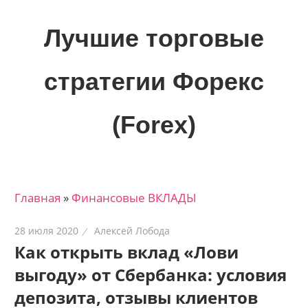
Skip
to
Лучшие торговые
content
стратегии Форекс
(Forex)
Лучшие
материалы
для
Главная
»
Финансовые ВКЛАДЫ
трейдеров
на
28 июля 2020
Алексей Лобода
финансовых
Как открыть вклад «Лови
рынках:
выгоду» от Сбербанка: условия
стратегии,
сигналы,
депозита, отзывы клиентов
новости…