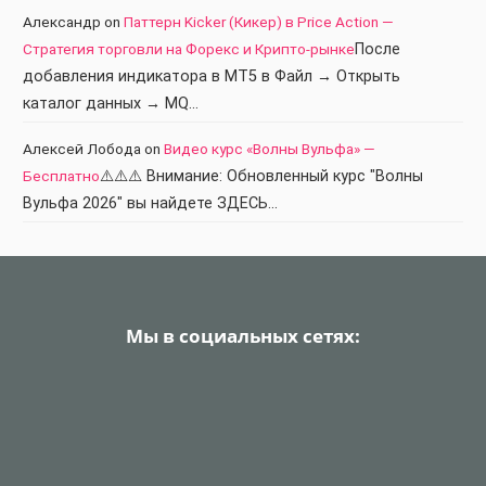
Александр
on
Паттерн Kicker (Кикер) в Price Action —
Стратегия торговли на Форекс и Крипто-рынке
После
добавления индикатора в МТ5 в Файл → Открыть
каталог данных → MQ…
Алексей Лобода
on
Видео курс «Волны Вульфа» —
Бесплатно
⚠️⚠️⚠️ Внимание: Обновленный курс "Волны
Вульфа 2026" вы найдете ЗДЕСЬ…
Мы в социальных сетях: