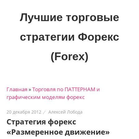
Skip
to
Лучшие торговые
content
стратегии Форекс
(Forex)
Лучшие
материалы
для
Главная
»
Торговля по ПАТТЕРНАМ и
трейдеров
графическим моделям форекс
на
финансовых
20 декабря 2012
Алексей Лобода
рынках:
Стратегия форекс
стратегии,
«Размеренное движение»
сигналы,
новости…