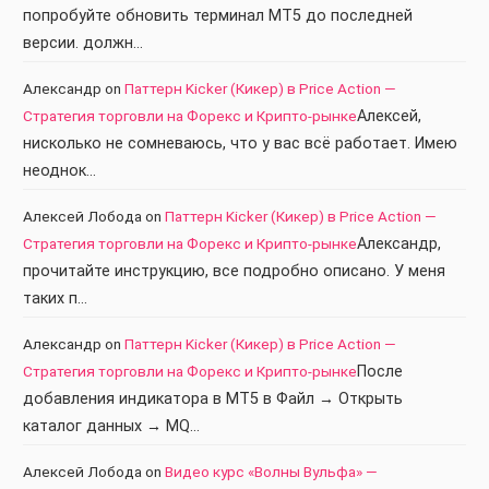
попробуйте обновить терминал МТ5 до последней
версии. должн…
Александр
on
Паттерн Kicker (Кикер) в Price Action —
Стратегия торговли на Форекс и Крипто-рынке
Алексей,
нисколько не сомневаюсь, что у вас всё работает. Имею
неоднок…
Алексей Лобода
on
Паттерн Kicker (Кикер) в Price Action —
Стратегия торговли на Форекс и Крипто-рынке
Александр,
прочитайте инструкцию, все подробно описано. У меня
таких п…
Александр
on
Паттерн Kicker (Кикер) в Price Action —
Стратегия торговли на Форекс и Крипто-рынке
После
добавления индикатора в МТ5 в Файл → Открыть
каталог данных → MQ…
Алексей Лобода
on
Видео курс «Волны Вульфа» —