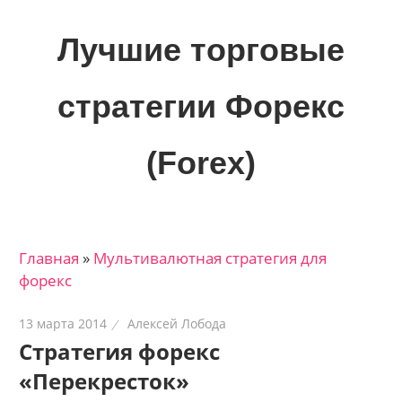
Skip
to
Лучшие торговые
content
стратегии Форекс
(Forex)
Лучшие
материалы
для
Главная
»
Мультивалютная стратегия для
трейдеров
форекс
на
финансовых
13 марта 2014
Алексей Лобода
рынках:
Стратегия форекс
стратегии,
«Перекресток»
сигналы,
новости…