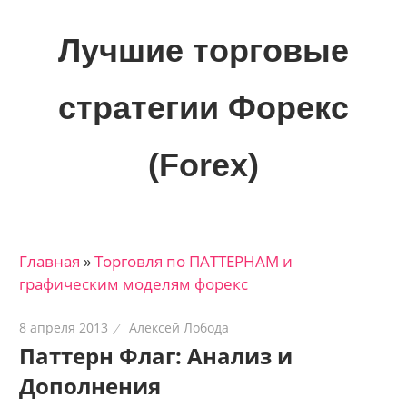
Skip
to
Лучшие торговые
content
стратегии Форекс
(Forex)
Лучшие
материалы
для
Главная
»
Торговля по ПАТТЕРНАМ и
трейдеров
графическим моделям форекс
на
финансовых
8 апреля 2013
Алексей Лобода
рынках:
Паттерн Флаг: Анализ и
стратегии,
Дополнения
сигналы,
новости…