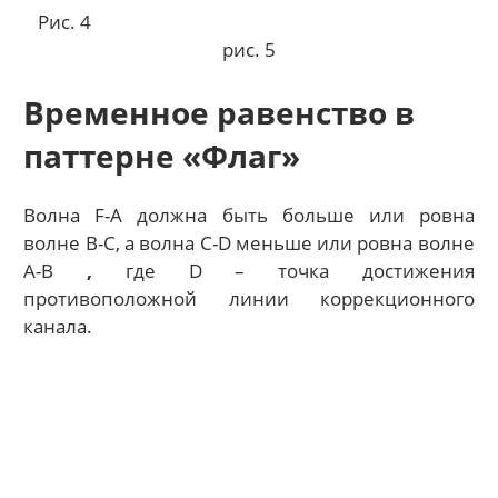
Рис. 4
рис. 5
Временное равенство в
паттерне «Флаг»
Волна F-А должна быть больше или ровна
волне В-С, а волна С-D меньше или ровна волне
А-В
,
где D – точка достижения
противоположной линии коррекционного
канала.