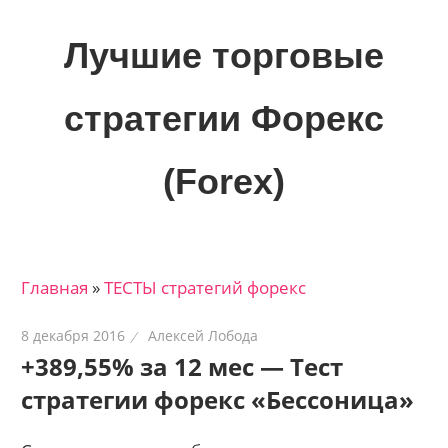
Skip
to
Лучшие торговые
content
стратегии Форекс
(Forex)
Лучшие
материалы
для
Главная
»
ТЕСТЫ стратегий форекс
трейдеров
на
8 декабря 2016
Алексей Лобода
финансовых
+389,55% за 12 мес — Тест
рынках:
стратегии форекс «Бессоница»
стратегии,
сигналы,
новости…