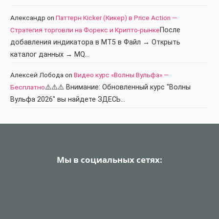
Александр
on
Паттерн Kicker (Кикер) в Price Action —
Стратегия торговли на Форекс и Крипто-рынке
После
добавления индикатора в МТ5 в Файл → Открыть
каталог данных → MQ…
Алексей Лобода
on
Видео курс «Волны Вульфа» —
Бесплатно
⚠️⚠️⚠️ Внимание: Обновленный курс "Волны
Вульфа 2026" вы найдете ЗДЕСЬ…
Мы в социальных сетях: