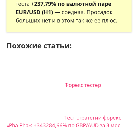
теста
+237,79%
по валютной паре
EUR/USD (H1)
— средняя. Просадок
больших нет и в этом так же ее плюс.
Похожие статьи:
Форекс тестер
Тест стратегии форекс
«Pha-Pha»: +343284,66% по GBP/AUD за 3 мес