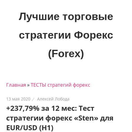
Skip
to
Лучшие торговые
content
стратегии Форекс
(Forex)
Лучшие
материалы
для
Главная
»
ТЕСТЫ стратегий форекс
трейдеров
на
13 мая 2020
Алексей Лобода
финансовых
+237,79% за 12 мес: Тест
рынках:
стратегии форекс «Sten» для
стратегии,
сигналы,
EUR/USD (H1)
новости…