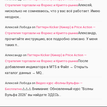
Стратегия торговли на Форекс и Крипто-рынке
Алексей,
нисколько не сомневаюсь, что у вас всё работает. Имею
неоднок…
Алексей Лобода
on
Паттерн Kicker (Кикер) в Price Action —
Стратегия торговли на Форекс и Крипто-рынке
Александр,
прочитайте инструкцию, все подробно описано. У меня
таких п…
Александр
on
Паттерн Kicker (Кикер) в Price Action —
Стратегия торговли на Форекс и Крипто-рынке
После
добавления индикатора в МТ5 в Файл → Открыть
каталог данных → MQ…
Алексей Лобода
on
Видео курс «Волны Вульфа» —
Бесплатно
⚠️⚠️⚠️ Внимание: Обновленный курс "Волны
Вульфа 2026" вы найдете ЗДЕСЬ…