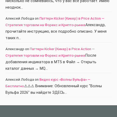
нисколько не сомневаюсь, что у вас всё работает. Имею
неоднок…
Алексей Лобода
on
Паттерн Kicker (Кикер) в Price Action —
Стратегия торговли на Форекс и Крипто-рынке
Александр,
прочитайте инструкцию, все подробно описано. У меня
таких п…
Александр
on
Паттерн Kicker (Кикер) в Price Action —
Стратегия торговли на Форекс и Крипто-рынке
После
добавления индикатора в МТ5 в Файл → Открыть
каталог данных → MQ…
Алексей Лобода
on
Видео курс «Волны Вульфа» —
Бесплатно
⚠️⚠️⚠️ Внимание: Обновленный курс "Волны
Вульфа 2026" вы найдете ЗДЕСЬ…