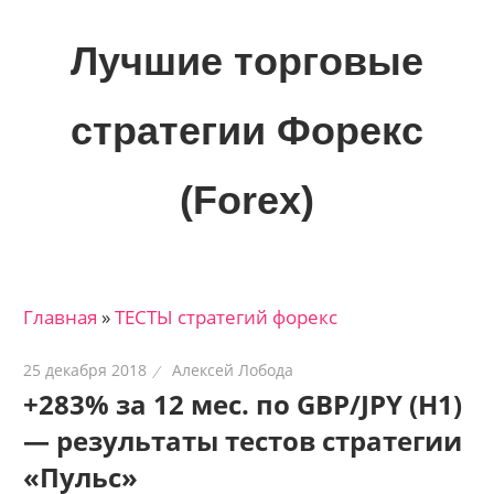
Skip
to
Лучшие торговые
content
стратегии Форекс
(Forex)
Лучшие
материалы
для
Главная
»
ТЕСТЫ стратегий форекс
трейдеров
на
25 декабря 2018
Алексей Лобода
финансовых
+283% за 12 мес. по GBP/JPY (H1)
рынках:
— результаты тестов стратегии
стратегии,
сигналы,
«Пульс»
новости…