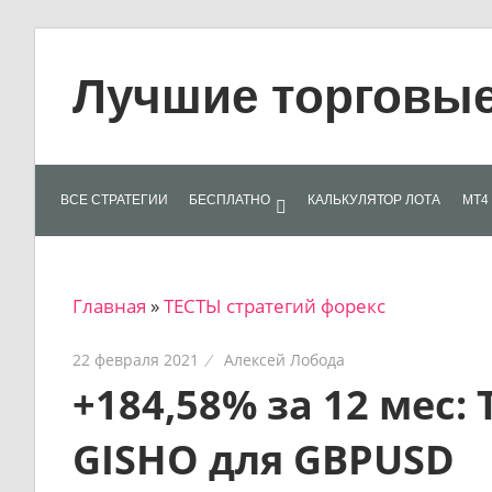
Skip
to
Лучшие торговые 
content
Лучшие
материалы
для
ВСЕ СТРАТЕГИИ
БЕСПЛАТНО
КАЛЬКУЛЯТОР ЛОТА
МТ4 
трейдеров
на
финансовых
Главная
»
ТЕСТЫ стратегий форекс
рынках:
стратегии,
22 февраля 2021
Алексей Лобода
сигналы,
+184,58% за 12 мес:
новости…
GISHO для GBPUSD