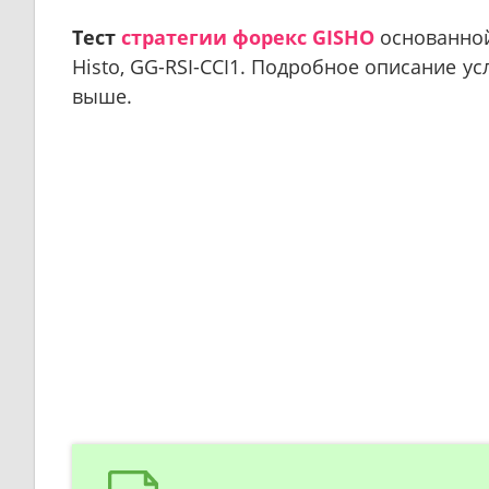
Тест
стратегии форекс GISHO
основанной 
Histo, GG-RSI-CCI1.
П
одробное описание усл
выше.