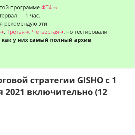
 этой программе
ФТ4 ⇒
ервал — 1 час.
ия рекомендую эти
я➜
,
Третья➜
,
Четвертая➜
, но тестировали
к как у них самый полный архив
говой стратегии GISHO с 1
я 2021 включительно (12