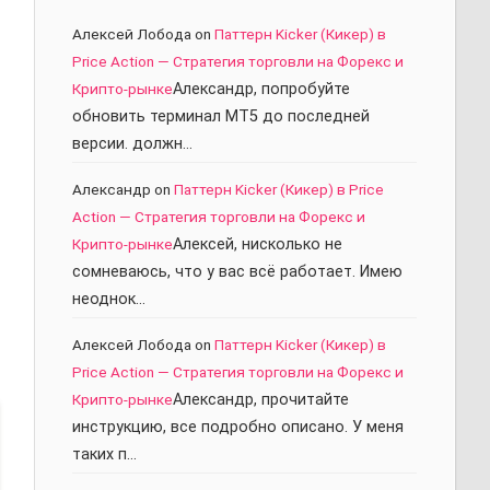
Алексей Лобода
on
Паттерн Kicker (Кикер) в
Price Action — Стратегия торговли на Форекс и
Крипто-рынке
Александр, попробуйте
обновить терминал МТ5 до последней
версии. должн…
Александр
on
Паттерн Kicker (Кикер) в Price
Action — Стратегия торговли на Форекс и
Крипто-рынке
Алексей, нисколько не
сомневаюсь, что у вас всё работает. Имею
неоднок…
Алексей Лобода
on
Паттерн Kicker (Кикер) в
Price Action — Стратегия торговли на Форекс и
Крипто-рынке
Александр, прочитайте
инструкцию, все подробно описано. У меня
таких п…