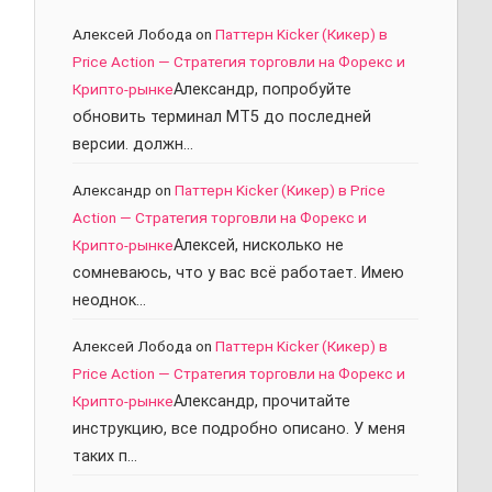
Алексей Лобода
on
Паттерн Kicker (Кикер) в
Price Action — Стратегия торговли на Форекс и
Крипто-рынке
Александр, попробуйте
обновить терминал МТ5 до последней
версии. должн…
Александр
on
Паттерн Kicker (Кикер) в Price
Action — Стратегия торговли на Форекс и
Крипто-рынке
Алексей, нисколько не
сомневаюсь, что у вас всё работает. Имею
неоднок…
Алексей Лобода
on
Паттерн Kicker (Кикер) в
Price Action — Стратегия торговли на Форекс и
Крипто-рынке
Александр, прочитайте
инструкцию, все подробно описано. У меня
таких п…