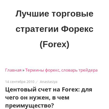
Skip
to
Лучшие торговые
content
стратегии Форекс
(Forex)
Лучшие
материалы
для
Главная
»
Термины форекс, словарь трейдера
трейдеров
на
14 сентября 2010
Anastasiya
финансовых
Центовый счет на Forex: для
рынках:
чего он нужен, в чем
стратегии,
сигналы,
преимущество?
новости…