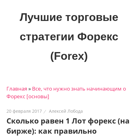
Skip
to
Лучшие торговые
content
стратегии Форекс
(Forex)
Лучшие
материалы
для
Главная
»
Все, что нужно знать начинающим о
трейдеров
Форекс [основы]
на
финансовых
20 февраля 2017
Алексей Лобода
рынках:
Сколько равен 1 Лот форекс (на
стратегии,
бирже): как правильно
сигналы,
новости…