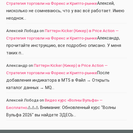
Стратегия торговли на Форекс и Крипто-рынке
Алексей,
нисколько не сомневаюсь, что у вас всё работает. Имею
неоднок…
Алексей Лобода
on
Паттерн Kicker (Кикер) в Price Action —
Стратегия торговли на Форекс и Крипто-рынке
Александр,
прочитайте инструкцию, все подробно описано. У меня
таких п…
Александр
on
Паттерн Kicker (Кикер) в Price Action —
Стратегия торговли на Форекс и Крипто-рынке
После
добавления индикатора в МТ5 в Файл → Открыть
каталог данных → MQ…
Алексей Лобода
on
Видео курс «Волны Вульфа» —
Бесплатно
⚠️⚠️⚠️ Внимание: Обновленный курс "Волны
Вульфа 2026" вы найдете ЗДЕСЬ…