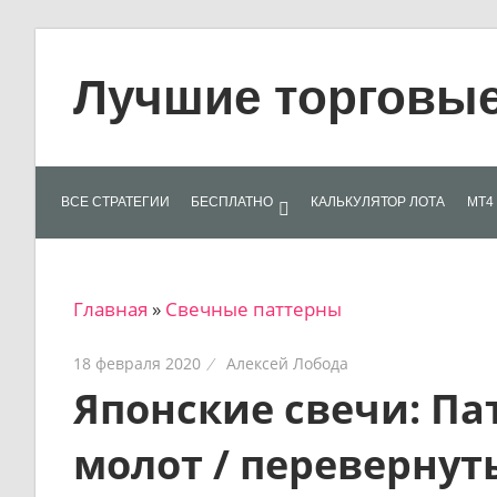
Skip
to
Лучшие торговые 
content
Лучшие
материалы
для
ВСЕ СТРАТЕГИИ
БЕСПЛАТНО
КАЛЬКУЛЯТОР ЛОТА
МТ4 
трейдеров
на
финансовых
Главная
»
Свечные паттерны
рынках:
стратегии,
18 февраля 2020
Алексей Лобода
сигналы,
Японские свечи: Пат
новости…
молот / перевернут