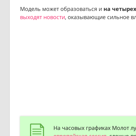
Модель может образоваться и
на четыре
выходят новости
, оказывающие сильное в
На часовых графиках Молот лу
европейская сессия
, сложно п