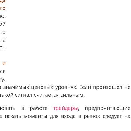
го
о,
ой
то
на
ть
 и
ся
у.
а значимых ценовых уровнях. Если произошел не
 такой сигнал считается сильным.
ьзовать в работе
трейдеры
, предпочитающие
ае искать моменты для входа в рынок следует на