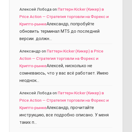
Алексей Лобода
on
Паттерн Kicker (Кикер) в
Price Action — Стратегия торговли на Форекс и
Крипто-рынке
Александр, попробуйте
обновить терминал МТ5 до последней
версии. должн…
Александр
on
Паттерн Kicker (Кикер) в Price
Action — Стратегия торговли на Форекс и
Крипто-рынке
Алексей, нисколько не
сомневаюсь, что у вас всё работает. Имею
неоднок…
Алексей Лобода
on
Паттерн Kicker (Кикер) в
Price Action — Стратегия торговли на Форекс и
Крипто-рынке
Александр, прочитайте
инструкцию, все подробно описано. У меня
таких п…