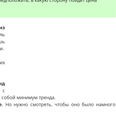
из
ль
шь
и.
их
нд
 с
т собой минимум тренда.
е
. Но нужно смотреть, чтобы оно было намного