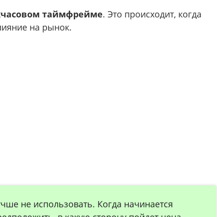
хчасовом таймфрейме
. Это происходит, когда
лияние на рынок.
чше не использовать. Когда начинается
редположить, в какую сторону пойдет цена