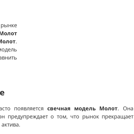
 рынке
Молот
Молот
.
одель
авнить
е
часто появляется
свечная модель Молот
. Она
ерн предупреждает о том, что рынок прекращает
 актива.