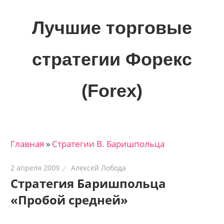
Skip
to
Лучшие торговые
content
стратегии Форекс
(Forex)
Лучшие
материалы
для
Главная
»
Стратегии В. Баришпольца
трейдеров
на
2 апреля 2009
Алексей Лобода
финансовых
Стратегия Баришпольца
рынках:
«Пробой средней»
стратегии,
сигналы,
новости…