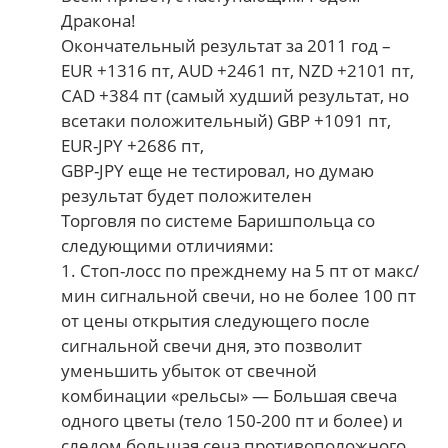
Дракона!
Окончательный результат за 2011 год –
EUR +1316 пт, AUD +2461 пт, NZD +2101 пт,
CAD +384 пт (самый худший результат, но
всетаки положительный) GBP +1091 пт,
EUR-JPY +2686 пт,
GBP-JPY еще не тестировал, но думаю
результат будет положителен
Торговля по системе Баришпольца со
следующими отличиями:
1. Стоп-лосс по прежднему на 5 пт от макс/
мин сигнальной свечи, но не более 100 пт
от цены открытия следующего после
сигнальной свечи дня, это позволит
уменьшить убыток от свечной
комбинации «рельсы» — Большая свеча
одного цветы (тело 150-200 пт и более) и
следом большая сеча противоположного