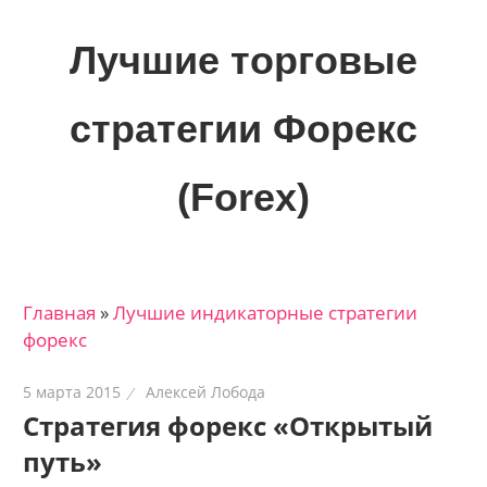
Skip
to
Лучшие торговые
content
стратегии Форекс
(Forex)
Лучшие
материалы
для
Главная
»
Лучшие индикаторные cтратегии
трейдеров
форекс
на
финансовых
5 марта 2015
Алексей Лобода
рынках:
Стратегия форекс «Открытый
стратегии,
путь»
сигналы,
новости…