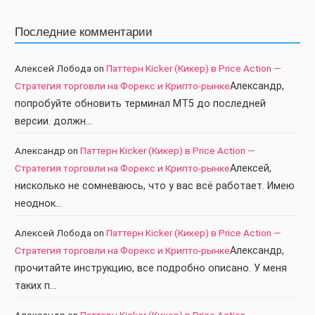
Последние комментарии
Алексей Лобода
on
Паттерн Kicker (Кикер) в Price Action —
Стратегия торговли на Форекс и Крипто-рынке
Александр,
попробуйте обновить терминал МТ5 до последней
версии. должн…
Александр
on
Паттерн Kicker (Кикер) в Price Action —
Стратегия торговли на Форекс и Крипто-рынке
Алексей,
нисколько не сомневаюсь, что у вас всё работает. Имею
неоднок…
Алексей Лобода
on
Паттерн Kicker (Кикер) в Price Action —
Стратегия торговли на Форекс и Крипто-рынке
Александр,
прочитайте инструкцию, все подробно описано. У меня
таких п…
Александр
on
Паттерн Kicker (Кикер) в Price Action —