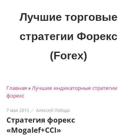
Skip
to
Лучшие торговые
content
стратегии Форекс
(Forex)
Лучшие
материалы
для
Главная
»
Лучшие индикаторные cтратегии
трейдеров
форекс
на
финансовых
7 мая 2015
Алексей Лобода
рынках:
Стратегия форекс
стратегии,
«Mogalef+CCI»
сигналы,
новости…