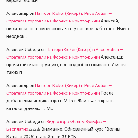
версии. должн…
Александр
on
Паттерн Kicker (Кикер) в Price Action —
Стратегия торговли на Форекс и Крипто-рынке
Алексей,
нисколько не сомневаюсь, что у вас всё работает. Имею
неоднок…
Алексей Лобода
on
Паттерн Kicker (Кикер) в Price Action —
Стратегия торговли на Форекс и Крипто-рынке
Александр,
прочитайте инструкцию, все подробно описано. У меня
таких п…
Александр
on
Паттерн Kicker (Кикер) в Price Action —
Стратегия торговли на Форекс и Крипто-рынке
После
добавления индикатора в МТ5 в Файл → Открыть
каталог данных → MQ…
Алексей Лобода
on
Видео курс «Волны Вульфа» —
Бесплатно
⚠️⚠️⚠️ Внимание: Обновленный курс "Волны
Вульфа 2026" вы найдете ЗДЕСЬ…