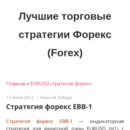
Skip
to
Лучшие торговые
content
стратегии Форекс
(Forex)
Лучшие
материалы
для
Главная
»
EURUSD стратегия форекс
трейдеров
на
13 июня 2012
Алексей Лобода
финансовых
Стратегия форекс EBB-1
рынках:
стратегии,
Стратегия форекс EBB-1
— индикаторная
сигналы,
стратегия для валютной пары EURUSD (H1) с
новости…