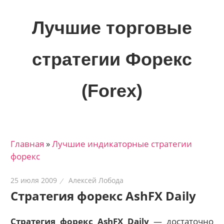
Skip
to
Лучшие торговые
content
стратегии Форекс
(Forex)
Лучшие
материалы
для
Главная
»
Лучшие индикаторные cтратегии
трейдеров
форекс
на
финансовых
25 июля 2009
Алексей Лобода
рынках:
Стратегия форекс AshFX Daily
стратегии,
сигналы,
Стратегия форекс AshFX Daily
— достаточно
новости…