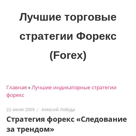
Skip
to
Лучшие торговые
content
стратегии Форекс
(Forex)
Лучшие
материалы
для
Главная
»
Лучшие индикаторные cтратегии
трейдеров
форекс
на
финансовых
22 июля 2009
Алексей Лобода
рынках:
Стратегия форекс «Следование
стратегии,
за трендом»
сигналы,
новости…