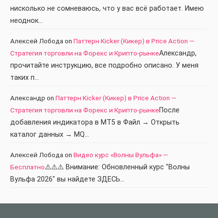
нисколько не сомневаюсь, что у вас всё работает. Имею
неоднок…
Алексей Лобода
on
Паттерн Kicker (Кикер) в Price Action —
Стратегия торговли на Форекс и Крипто-рынке
Александр,
прочитайте инструкцию, все подробно описано. У меня
таких п…
Александр
on
Паттерн Kicker (Кикер) в Price Action —
Стратегия торговли на Форекс и Крипто-рынке
После
добавления индикатора в МТ5 в Файл → Открыть
каталог данных → MQ…
Алексей Лобода
on
Видео курс «Волны Вульфа» —
Бесплатно
⚠️⚠️⚠️ Внимание: Обновленный курс "Волны
Вульфа 2026" вы найдете ЗДЕСЬ…