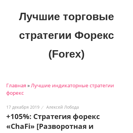
Skip
to
Лучшие торговые
content
стратегии Форекс
(Forex)
Лучшие
материалы
для
Главная
»
Лучшие индикаторные cтратегии
трейдеров
форекс
на
финансовых
17 декабря 2019
Алексей Лобода
рынках:
+105%: Стратегия форекс
стратегии,
«ChaFi» [Разворотная и
сигналы,
новости…