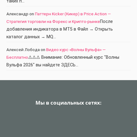
таких п…
Александр
on
Паттерн Kicker (Кикер) в Price Action —
Стратегия торговли на Форекс и Крипто-рынке
После
добавления индикатора в МТ5 в Файл → Открыть
каталог данных → MQ…
Алексей Лобода
on
Видео курс «Волны Вульфа» —
Бесплатно
⚠️⚠️⚠️ Внимание: Обновленный курс "Волны
Вульфа 2026" вы найдете ЗДЕСЬ…
Мы в социальных сетях: