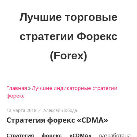
Skip
to
Лучшие торговые
content
стратегии Форекс
(Forex)
Лучшие
материалы
для
Главная
»
Лучшие индикаторные cтратегии
трейдеров
форекс
на
финансовых
12 марта 2018
Алексей Лобода
рынках:
Стратегия форекс «CDMA»
стратегии,
сигналы,
Стратегия форекс «CDMA»
разработана
новости…