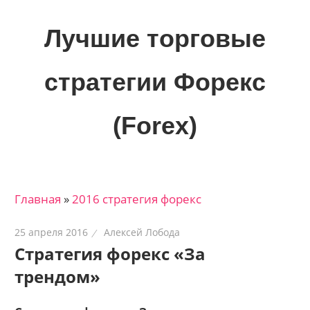
Skip
to
Лучшие торговые
content
стратегии Форекс
(Forex)
Лучшие
материалы
для
Главная
»
2016 стратегия форекс
трейдеров
на
25 апреля 2016
Алексей Лобода
финансовых
Стратегия форекс «За
рынках:
трендом»
стратегии,
сигналы,
новости…