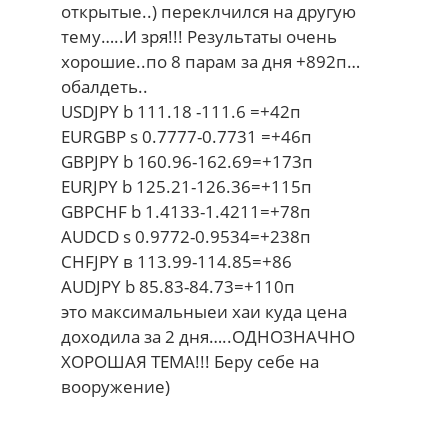
открытые..) переклчился на другую
тему…..И зря!!! Результаты очень
хорошие..по 8 парам за дня +892п…
обалдеть..
USDJPY b 111.18 -111.6 =+42п
EURGBP s 0.7777-0.7731 =+46п
GBPJPY b 160.96-162.69=+173п
EURJPY b 125.21-126.36=+115п
GBPCHF b 1.4133-1.4211=+78п
AUDCD s 0.9772-0.9534=+238п
CHFJPY в 113.99-114.85=+86
AUDJPY b 85.83-84.73=+110п
это максимальныеи хаи куда цена
доходила за 2 дня…..ОДНОЗНАЧНО
ХОРОШАЯ ТЕМА!!! Беру себе на
вооружение)