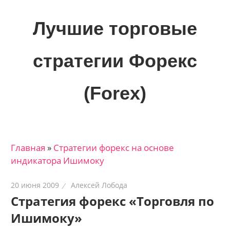
Skip
to
Лучшие торговые
content
стратегии Форекс
(Forex)
Лучшие
материалы
для
Главная
»
Стратегии форекс на основе
трейдеров
индикатора Ишимоку
на
финансовых
20 июня 2009
Алексей Лобода
рынках:
Стратегия форекс «Торговля по
стратегии,
Ишимоку»
сигналы,
новости…