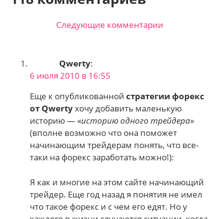
Следующие комментарии
Навигация
по
Qwerty
:
комментариям
6 июля 2010 в 16:55
Еще к опубликованной
стратегии форекс
от Qwerty
хочу добавить маленькую
историю — «
историю одного трейдера
»
(вполне возможно что она поможет
начинающим трейдерам понять, что все-
таки на форекс заработать можно!):
Я как и многие на этом сайте начинающий
трейдер. Еще год назад я понятия не имел
что такое форекс и с чем его едят. Но у
каждого в жизни случаются ситуации, когда