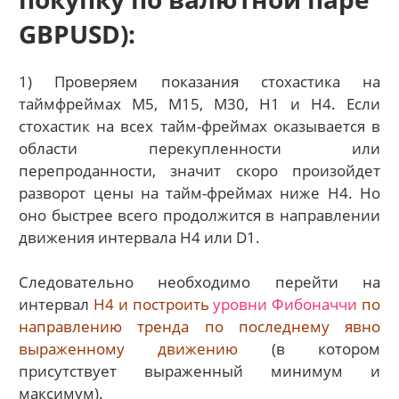
GBPUSD):
1) Проверяем показания стохастика на
таймфреймах
M
5,
M
15,
M
30,
H
1 и
H
4. Если
стохастик на всех тайм-фреймах оказывается в
области перекупленности или
перепроданности, значит скоро произойдет
разворот цены на тайм-фреймах ниже H4. Но
оно быстрее всего продолжится в направлении
движения интервала H4 или D1.
Следовательно необходимо перейти на
интервал
H4 и построить
уровни Фибоначчи
по
направлению тренда по последнему явно
выраженному движению
(в котором
присутствует выраженный минимум и
максимум).