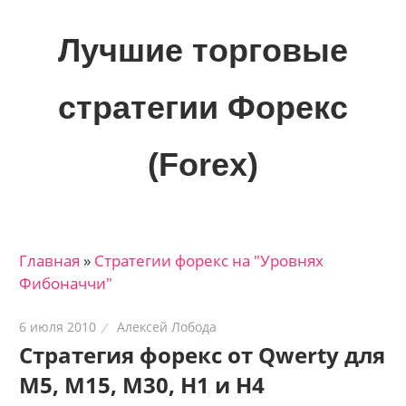
Skip
to
Лучшие торговые
content
стратегии Форекс
(Forex)
Лучшие
материалы
для
Главная
»
Стратегии форекс на "Уровнях
трейдеров
Фибоначчи"
на
финансовых
6 июля 2010
Алексей Лобода
рынках:
Стратегия форекс от Qwerty для
стратегии,
M5, M15, M30, H1 и H4
сигналы,
новости…