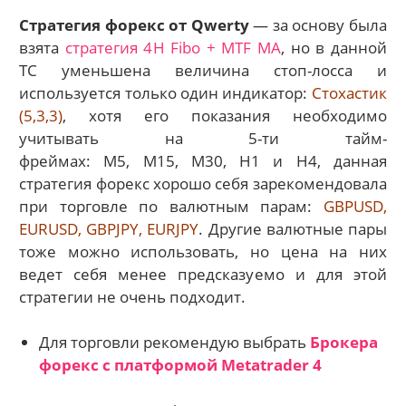
Стратегия форекс от Qwerty
— за основу была
взята
стратегия 4
H
Fibo
+
MTF
MA
,
но в данной
ТС
уменьшена величина стоп-лосса и
используется только один индикатор:
Стохастик
(5,3,3)
, хотя его показания необходимо
учитывать на 5-ти тайм-
фреймах:
M
5,
M
15,
M
30,
H
1 и
H4, данная
стратегия форекс хорошо себя зарекомендовала
при торговле по валютным парам:
GBPUSD,
EURUSD, GBPJPY, EURJPY
. Другие валютные пары
тоже можно использовать, но цена на них
ведет себя менее предсказуемо и для этой
стратегии не очень подходит.
Для торговли рекомендую выбрать
Брокера
форекс с платформой Metatrader 4