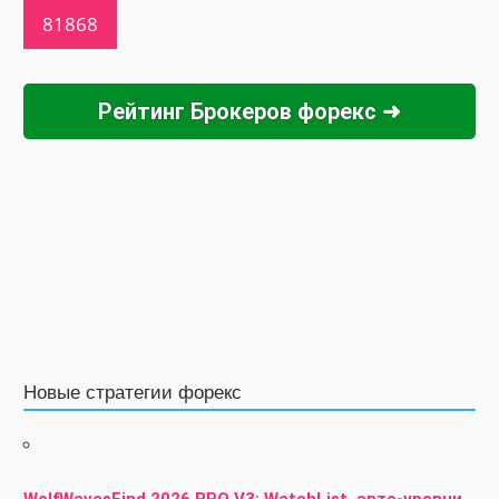
Рейтинг Брокеров форекс ➜
Новые стратегии форекс
WolfWavesFind 2026 PRO V3: WatchList, авто-уровни