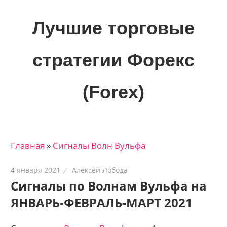
Skip
to
Лучшие торговые
content
стратегии Форекс
(Forex)
Лучшие
материалы
для
Главная
»
Сигналы Волн Вульфа
трейдеров
на
4 января 2021
Алексей Лобода
финансовых
Сигналы по Волнам Вульфа на
рынках:
ЯНВАРЬ-ФЕВРАЛЬ-МАРТ 2021
стратегии,
сигналы,
новости…