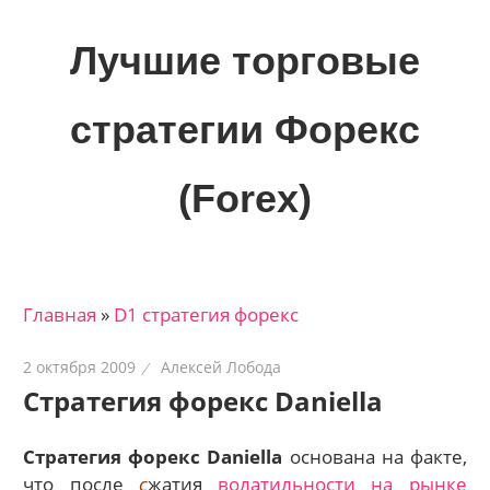
Skip
to
Лучшие торговые
content
стратегии Форекс
(Forex)
Лучшие
материалы
для
Главная
»
D1 стратегия форекс
трейдеров
на
2 октября 2009
Алексей Лобода
финансовых
Стратегия форекс Daniella
рынках:
стратегии,
Стратегия форекс Daniella
основана на факте,
сигналы,
что после
с
жатия
волатильности на рынке
новости…