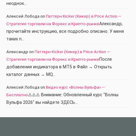
неоднок…
Алексей Лобода
on
Паттерн Kicker (Кикер) в Price Action —
Стратегия торговли на Форекс и Крипто-рынке
Александр,
прочитайте инструкцию, все подробно описано. У меня
таких п…
Александр
on
Паттерн Kicker (Кикер) в Price Action —
Стратегия торговли на Форекс и Крипто-рынке
После
добавления индикатора в МТ5 в Файл → Открыть
каталог данных → MQ…
Алексей Лобода
on
Видео курс «Волны Вульфа» —
Бесплатно
⚠️⚠️⚠️ Внимание: Обновленный курс "Волны
Вульфа 2026" вы найдете ЗДЕСЬ…