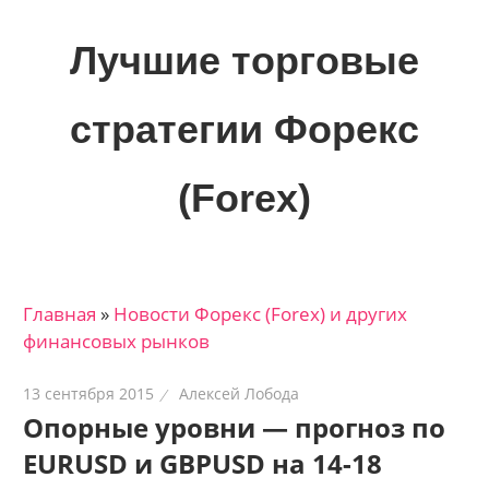
Skip
to
Лучшие торговые
content
стратегии Форекс
(Forex)
Лучшие
материалы
для
Главная
»
Новости Форекс (Forex) и других
трейдеров
финансовых рынков
на
финансовых
13 сентября 2015
Алексей Лобода
рынках:
Опорные уровни — прогноз по
стратегии,
EURUSD и GBPUSD на 14-18
сигналы,
новости…