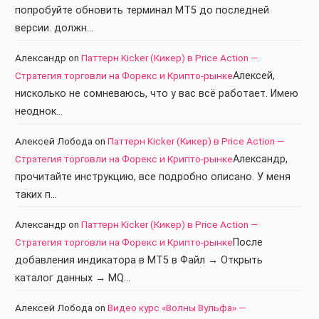
попробуйте обновить терминал МТ5 до последней
версии. должн…
Александр
on
Паттерн Kicker (Кикер) в Price Action —
Стратегия торговли на Форекс и Крипто-рынке
Алексей,
нисколько не сомневаюсь, что у вас всё работает. Имею
неоднок…
Алексей Лобода
on
Паттерн Kicker (Кикер) в Price Action —
Стратегия торговли на Форекс и Крипто-рынке
Александр,
прочитайте инструкцию, все подробно описано. У меня
таких п…
Александр
on
Паттерн Kicker (Кикер) в Price Action —
Стратегия торговли на Форекс и Крипто-рынке
После
добавления индикатора в МТ5 в Файл → Открыть
каталог данных → MQ…
Алексей Лобода
on
Видео курс «Волны Вульфа» —