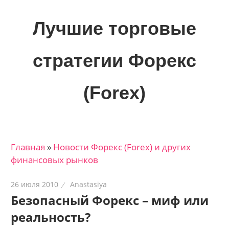
Skip
to
Лучшие торговые
content
стратегии Форекс
(Forex)
Лучшие
материалы
для
Главная
»
Новости Форекс (Forex) и других
трейдеров
финансовых рынков
на
финансовых
26 июля 2010
Anastasiya
рынках:
Безопасный Форекс – миф или
стратегии,
реальность?
сигналы,
новости…