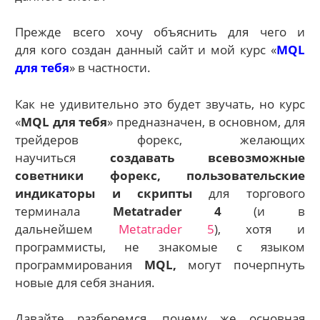
Прежде всего хочу объяснить для чего и
для кого создан данный сайт и мой курс «
MQL
для тебя
» в частности.
Как не удивительно это будет звучать, но курс
«
MQL для тебя
» предназначен, в основном, для
трейдеров форекс, желающих
научиться
создавать всевозможные
советники форекс, пользовательские
индикаторы и скрипты
для торгового
терминала
Metatrader 4
(и в
дальнейшем
Metatrader 5
), хотя и
программисты, не знакомые с языком
программирования
MQL,
могут почерпнуть
новые для себя знания.
Давайте разберемся, почему же основная