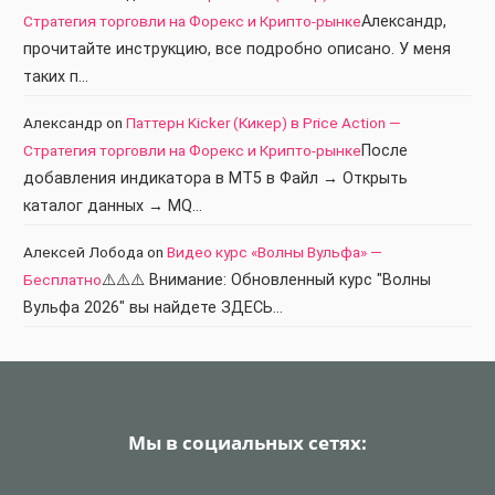
Стратегия торговли на Форекс и Крипто-рынке
Александр,
прочитайте инструкцию, все подробно описано. У меня
таких п…
Александр
on
Паттерн Kicker (Кикер) в Price Action —
Стратегия торговли на Форекс и Крипто-рынке
После
добавления индикатора в МТ5 в Файл → Открыть
каталог данных → MQ…
Алексей Лобода
on
Видео курс «Волны Вульфа» —
Бесплатно
⚠️⚠️⚠️ Внимание: Обновленный курс "Волны
Вульфа 2026" вы найдете ЗДЕСЬ…
Мы в социальных сетях: