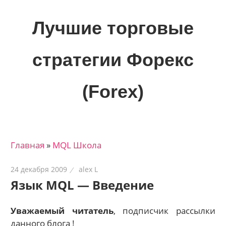
Skip
to
Лучшие торговые
content
стратегии Форекс
(Forex)
Лучшие
материалы
для
Главная
»
MQL Школа
трейдеров
на
24 декабря 2009
alex L
финансовых
Язык MQL — Введение
рынках:
стратегии,
Уважаемый читатель
, подписчик рассылки
сигналы,
данного блога !
новости…