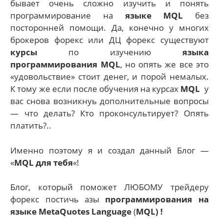
бывает очень сложно изучить и понять
программирование на
языке MQL
без
посторонней помощи. Да, конечно у многих
брокеров форекс или ДЦ форекс существуют
курсы
по изучению
языка
программирования MQL
, но опять же все это
«удовольствие» стоит денег, и порой немалых.
К тому же если после обучения на курсах
MQL
у
вас снова возникнуь дополнительные вопросы
— что делать? Кто проконсультирует? Опять
платить?..
Именно поэтому я и создал данный Блог —
«
MQL для тебя
«!
Блог, который поможет ЛЮБОМУ трейдеру
форекс постичь азы
программирования на
языке MetaQuotes Language
(
MQL) !