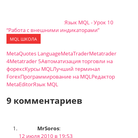
Язык MQL - Урок 10
“Работа с внешними индикаторами”
MQL ШКОЛА
MetaQuotes Language
MetaTrader
Metatrader
4
Metatrader 5
Автоматизация торговли на
форекс
Курсы MQL
Лучший терминал
Forex
Программирование на MQL
Редактор
MetaEditor
Язык MQL
9 комментариев
MrSoros
:
12 июля 2010 в 19:53