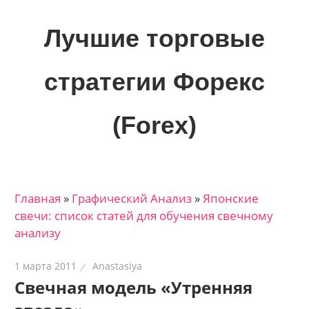
Skip
to
Лучшие торговые
content
стратегии Форекс
(Forex)
Лучшие
материалы
для
Главная
»
Графический Анализ
»
Японские
трейдеров
свечи: список статей для обучения свечному
на
анализу
финансовых
рынках:
1 марта 2011
Anastasiya
стратегии,
Свечная модель «Утренняя
сигналы,
новости…