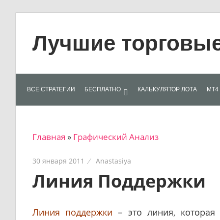
Skip
to
Лучшие торговые 
content
Лучшие
материалы
для
ВСЕ СТРАТЕГИИ
БЕСПЛАТНО
КАЛЬКУЛЯТОР ЛОТА
МТ4 
трейдеров
на
финансовых
Главная
»
Графический Анализ
рынках:
стратегии,
30 января 2011
Anastasiya
сигналы,
Линия Поддержки
новости…
Линия поддержки
– это линия, которая