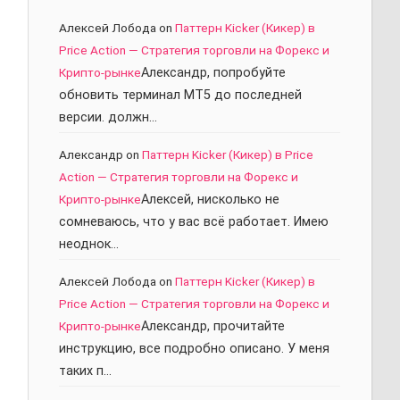
Алексей Лобода
on
Паттерн Kicker (Кикер) в
Price Action — Стратегия торговли на Форекс и
Крипто-рынке
Александр, попробуйте
обновить терминал МТ5 до последней
версии. должн…
Александр
on
Паттерн Kicker (Кикер) в Price
Action — Стратегия торговли на Форекс и
Крипто-рынке
Алексей, нисколько не
сомневаюсь, что у вас всё работает. Имею
неоднок…
Алексей Лобода
on
Паттерн Kicker (Кикер) в
Price Action — Стратегия торговли на Форекс и
Крипто-рынке
Александр, прочитайте
инструкцию, все подробно описано. У меня
таких п…