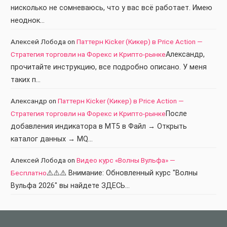
нисколько не сомневаюсь, что у вас всё работает. Имею
неоднок…
Алексей Лобода
on
Паттерн Kicker (Кикер) в Price Action —
Стратегия торговли на Форекс и Крипто-рынке
Александр,
прочитайте инструкцию, все подробно описано. У меня
таких п…
Александр
on
Паттерн Kicker (Кикер) в Price Action —
Стратегия торговли на Форекс и Крипто-рынке
После
добавления индикатора в МТ5 в Файл → Открыть
каталог данных → MQ…
Алексей Лобода
on
Видео курс «Волны Вульфа» —
Бесплатно
⚠️⚠️⚠️ Внимание: Обновленный курс "Волны
Вульфа 2026" вы найдете ЗДЕСЬ…