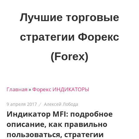
Skip
to
Лучшие торговые
content
стратегии Форекс
(Forex)
Лучшие
материалы
для
Главная
»
Форекс ИНДИКАТОРЫ
трейдеров
на
9 апреля 2017
Алексей Лобода
финансовых
Индикатор MFI: подробное
рынках:
описание, как правильно
стратегии,
сигналы,
пользоваться, стратегии
новости…