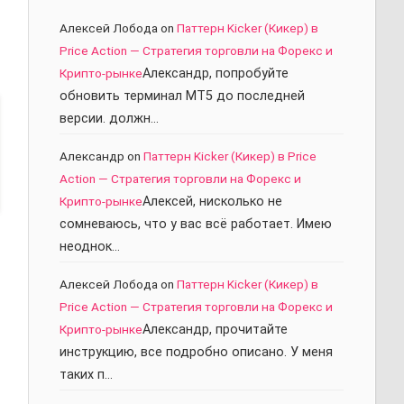
Алексей Лобода
on
Паттерн Kicker (Кикер) в
Price Action — Стратегия торговли на Форекс и
Крипто-рынке
Александр, попробуйте
обновить терминал МТ5 до последней
версии. должн…
Александр
on
Паттерн Kicker (Кикер) в Price
Action — Стратегия торговли на Форекс и
Крипто-рынке
Алексей, нисколько не
сомневаюсь, что у вас всё работает. Имею
неоднок…
Алексей Лобода
on
Паттерн Kicker (Кикер) в
Price Action — Стратегия торговли на Форекс и
Крипто-рынке
Александр, прочитайте
инструкцию, все подробно описано. У меня
таких п…