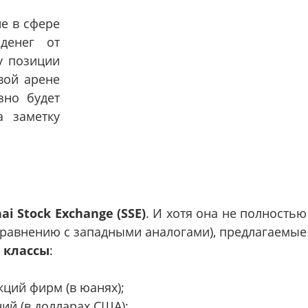
е в сфере
денег от
у позиции
ой арене
зно будет
а заметку
ai Stock Exchange (SSE)
. И хотя она не полностью
сравнению с западными аналогами), предлагаемые
 классы
:
ций фирм (в юанях);
й (в долларах США);