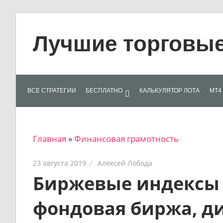
Skip
to
Лучшие торговые 
content
Лучшие
материалы
для
ВСЕ СТРАТЕГИИ
БЕСПЛАТНО
КАЛЬКУЛЯТОР ЛОТА
МТ4 
трейдеров
на
финансовых
Главная
»
Финансовая грамотность
рынках:
стратегии,
23 августа 2019
Алексей Лобода
сигналы,
Биржевые индексы 
новости…
фондовая биржа, д