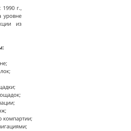
 1990 г.,
а уровне
кции из
ы:
не;
лок;
щадки;
лощадок;
пации;
рж;
ю компартии;
лигациями;