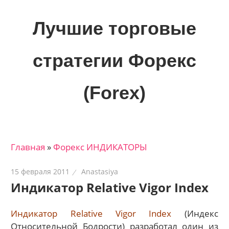
Skip
to
Лучшие торговые
content
стратегии Форекс
(Forex)
Лучшие
материалы
для
Главная
»
Форекс ИНДИКАТОРЫ
трейдеров
на
15 февраля 2011
Anastasiya
финансовых
Индикатор Relativе Vigor Index
рынках:
стратегии,
Индикатор Relativе Vigor Index
(Индекс
сигналы,
Относительной Бодрости) разработал один из
новости…