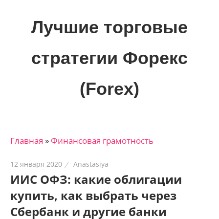
Skip
to
Лучшие торговые
content
стратегии Форекс
(Forex)
Лучшие
материалы
для
Главная
»
Финансовая грамотность
трейдеров
на
12 января 2020
Anastasiya
финансовых
ИИС ОФЗ: какие облигации
рынках:
купить, как выбрать через
стратегии,
сигналы,
Сбербанк и другие банки
новости…