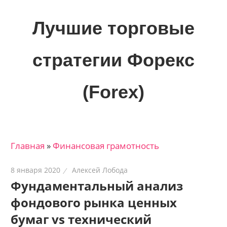
Skip
to
Лучшие торговые
content
стратегии Форекс
(Forex)
Лучшие
материалы
для
Главная
»
Финансовая грамотность
трейдеров
на
8 января 2020
Алексей Лобода
финансовых
Фундаментальный анализ
рынках:
фондового рынка ценных
стратегии,
сигналы,
бумаг vs технический
новости…