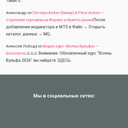
таких п…
Александр
on
Паттерн Kicker (Кикер) в Price Action —
Стратегия торговли на Форекс и Крипто-рынке
После
добавления индикатора в МТ5 в Файл → Открыть
каталог данных → MQ…
Алексей Лобода
on
Видео курс «Волны Вульфа» —
Бесплатно
⚠️⚠️⚠️ Внимание: Обновленный курс "Волны
Вульфа 2026" вы найдете ЗДЕСЬ…
Мы в социальных сетях: