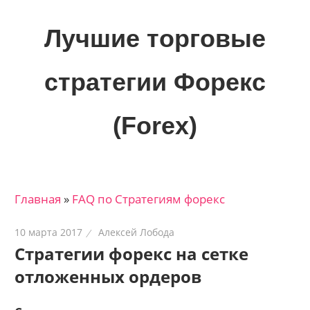
Skip
to
Лучшие торговые
content
стратегии Форекс
(Forex)
Лучшие
материалы
для
Главная
»
FAQ по Стратегиям форекс
трейдеров
на
10 марта 2017
Алексей Лобода
финансовых
Cтратегии форекс на сетке
рынках:
отложенных ордеров
стратегии,
сигналы,
новости…