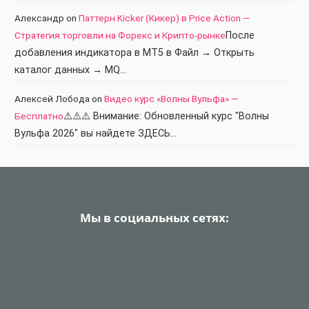
Александр
on
Паттерн Kicker (Кикер) в Price Action —
Стратегия торговли на Форекс и Крипто-рынке
После
добавления индикатора в МТ5 в Файл → Открыть
каталог данных → MQ…
Алексей Лобода
on
Видео курс «Волны Вульфа» —
Бесплатно
⚠️⚠️⚠️ Внимание: Обновленный курс "Волны
Вульфа 2026" вы найдете ЗДЕСЬ…
Мы в социальных сетях: