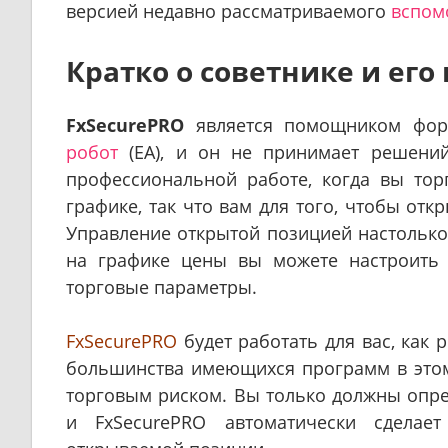
версией недавно рассматриваемого
вспомо
Кратко о советнике и его
FxSecurePRO
является помощником форек
робот
(EA), и он не принимает решении
профессиональной работе, когда вы то
графике, так что вам для того, чтобы от
Управление открытой позицией настольк
на графике цены вы можете настроить St
торговые параметры.
FxSecurePRO
будет работать для вас, как
большинства имеющихся программ в этом
торговым риском. Вы только должны опре
и FxSecurePRO автоматически сделает