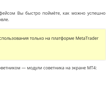
ейсом Вы быстро поймѐте, как можно успешно
овле.
спользования только на платформе MetaTrader
оветником — модули советника на экране МТ4: