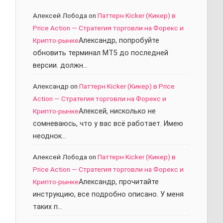
Алексей Лобода
on
Паттерн Kicker (Кикер) в
Price Action — Стратегия торговли на Форекс и
Крипто-рынке
Александр, попробуйте
обновить терминал МТ5 до последней
версии. должн…
Александр
on
Паттерн Kicker (Кикер) в Price
Action — Стратегия торговли на Форекс и
Крипто-рынке
Алексей, нисколько не
сомневаюсь, что у вас всё работает. Имею
неоднок…
Алексей Лобода
on
Паттерн Kicker (Кикер) в
Price Action — Стратегия торговли на Форекс и
Крипто-рынке
Александр, прочитайте
инструкцию, все подробно описано. У меня
таких п…