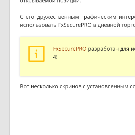
открываемой позиции.
С его дружественным графическим интерф
использовать FxSecurePRO в дневной торг
FxSecurePRO
разработан для и
4!
Вот несколько скринов с установленным с