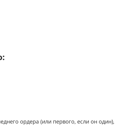
о:
днего ордера (или первого, если он один),