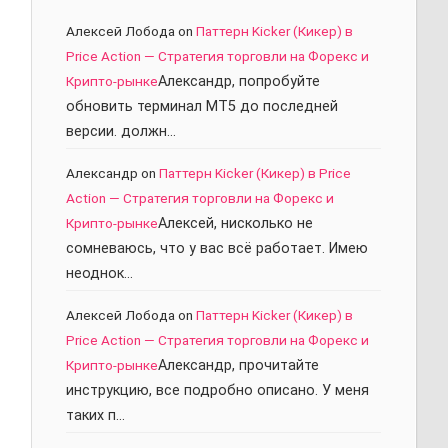
Алексей Лобода
on
Паттерн Kicker (Кикер) в
Price Action — Стратегия торговли на Форекс и
Крипто-рынке
Александр, попробуйте
обновить терминал МТ5 до последней
версии. должн…
Александр
on
Паттерн Kicker (Кикер) в Price
Action — Стратегия торговли на Форекс и
Крипто-рынке
Алексей, нисколько не
сомневаюсь, что у вас всё работает. Имею
неоднок…
Алексей Лобода
on
Паттерн Kicker (Кикер) в
Price Action — Стратегия торговли на Форекс и
Крипто-рынке
Александр, прочитайте
инструкцию, все подробно описано. У меня
таких п…