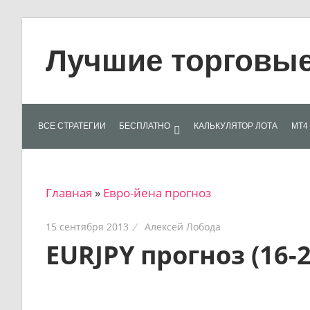
Skip
to
Лучшие торговые 
content
Лучшие
материалы
для
ВСЕ СТРАТЕГИИ
БЕСПЛАТНО
КАЛЬКУЛЯТОР ЛОТА
МТ4 
трейдеров
на
финансовых
Главная
»
Евро-йена прогноз
рынках:
стратегии,
15 сентября 2013
Алексей Лобода
сигналы,
EURJPY прогноз (16-
новости…