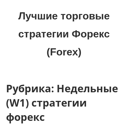
Skip
to
Лучшие торговые
content
стратегии Форекс
(Forex)
Лучшие
материалы
для
трейдеров
Рубрика:
Недельные
на
финансовых
(W1) стратегии
рынках:
стратегии,
форекс
сигналы,
новости…