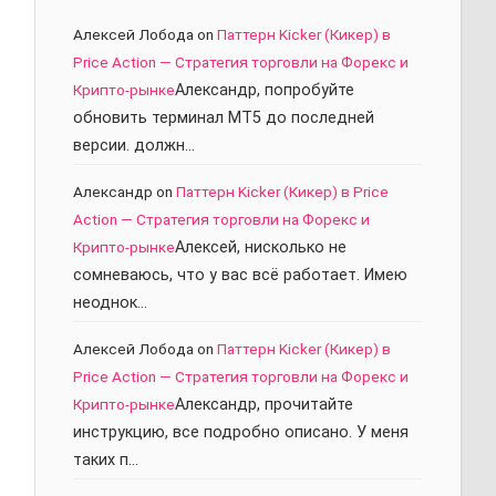
Алексей Лобода
on
Паттерн Kicker (Кикер) в
Price Action — Стратегия торговли на Форекс и
Крипто-рынке
Александр, попробуйте
обновить терминал МТ5 до последней
версии. должн…
Александр
on
Паттерн Kicker (Кикер) в Price
Action — Стратегия торговли на Форекс и
Крипто-рынке
Алексей, нисколько не
сомневаюсь, что у вас всё работает. Имею
неоднок…
Алексей Лобода
on
Паттерн Kicker (Кикер) в
Price Action — Стратегия торговли на Форекс и
Крипто-рынке
Александр, прочитайте
инструкцию, все подробно описано. У меня
таких п…