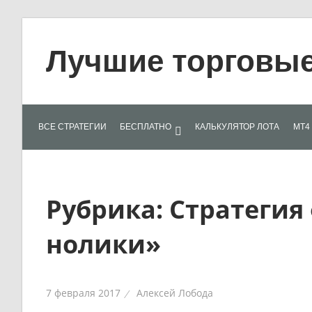
Skip
to
Лучшие торговые 
content
Лучшие
материалы
для
ВСЕ СТРАТЕГИИ
БЕСПЛАТНО
КАЛЬКУЛЯТОР ЛОТА
МТ4 
трейдеров
на
финансовых
рынках:
Рубрика:
Стратегия
стратегии,
сигналы,
нолики»
новости…
7 февраля 2017
Алексей Лобода