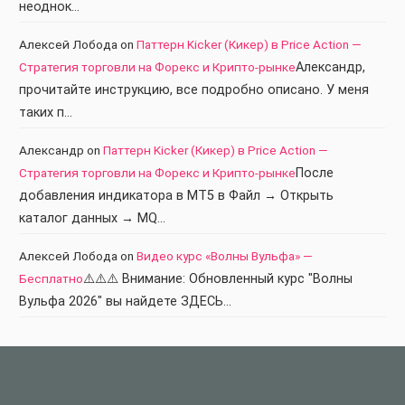
неоднок…
Алексей Лобода
on
Паттерн Kicker (Кикер) в Price Action —
Стратегия торговли на Форекс и Крипто-рынке
Александр,
прочитайте инструкцию, все подробно описано. У меня
таких п…
Александр
on
Паттерн Kicker (Кикер) в Price Action —
Стратегия торговли на Форекс и Крипто-рынке
После
добавления индикатора в МТ5 в Файл → Открыть
каталог данных → MQ…
Алексей Лобода
on
Видео курс «Волны Вульфа» —
Бесплатно
⚠️⚠️⚠️ Внимание: Обновленный курс "Волны
Вульфа 2026" вы найдете ЗДЕСЬ…