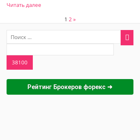
Читать далее
1
2
След.
»
Пагинация
записи
записей
Рейтинг Брокеров форекс ➜