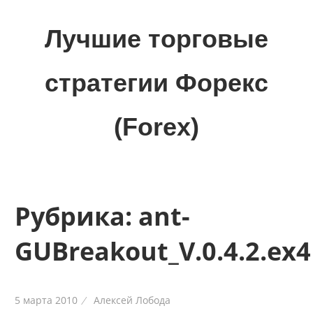
Skip
to
Лучшие торговые
content
стратегии Форекс
(Forex)
Лучшие
материалы
для
трейдеров
Рубрика:
ant-
на
финансовых
GUBreakout_V.0.4.2.ex4
рынках:
стратегии,
сигналы,
5 марта 2010
Алексей Лобода
новости…