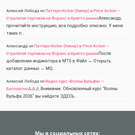
Алексей Лобода
on
Паттерн Kicker (Кикер) в Price Action —
Стратегия торговли на Форекс и Крипто-рынке
Александр,
прочитайте инструкцию, все подробно описано. У меня
таких п…
Александр
on
Паттерн Kicker (Кикер) в Price Action —
Стратегия торговли на Форекс и Крипто-рынке
После
добавления индикатора в МТ5 в Файл → Открыть
каталог данных → MQ…
Алексей Лобода
on
Видео курс «Волны Вульфа» —
Бесплатно
⚠️⚠️⚠️ Внимание: Обновленный курс "Волны
Вульфа 2026" вы найдете ЗДЕСЬ…
Мы в социальных сетях: