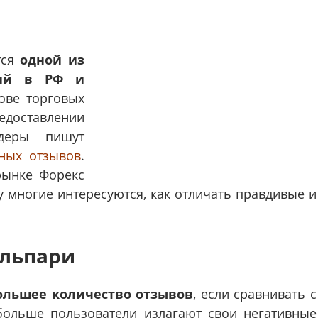
тся
одной из
ний в РФ и
ове торговых
едоставлении
деры пишут
ных отзывов
.
рынке Форекс
 многие интересуются, как отличать правдивые и
Альпари
ольшее количество отзывов
, если сравнивать с
больше пользователи излагают свои негативные