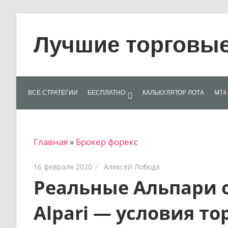
Skip
to
Лучшие торговые 
content
Лучшие
материалы
для
ВСЕ СТРАТЕГИИ
БЕСПЛАТНО
КАЛЬКУЛЯТОР ЛОТА
МТ4 
трейдеров
на
финансовых
Главная
»
Брокер форекс
рынках:
стратегии,
16 февраля 2020
Алексей Лобода
сигналы,
Реальные Альпари 
новости…
Alpari — условия тор