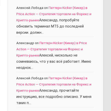
Алексей Лобода
on
Паттерн Kicker (Кикер) в
Price Action — Стратегия торговли на Форекс и
Крипто-рынке
Александр, попробуйте
обновить терминал МТ5 до последней
версии. должн…
Александр
on
Паттерн Kicker (Кикер) в Price
Action — Стратегия торговли на Форекс и
Крипто-рынке
Алексей, нисколько не
сомневаюсь, что у вас всё работает. Имею
неоднок…
Алексей Лобода
on
Паттерн Kicker (Кикер) в
Price Action — Стратегия торговли на Форекс и
Крипто-рынке
Александр, прочитайте
инструкцию, все подробно описано. У меня
таких п…