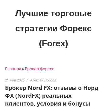
Skip
to
Лучшие торговые
content
стратегии Форекс
(Forex)
Лучшие
материалы
для
Главная
»
Брокер форекс
трейдеров
на
21 мая 2020
Алексей Лобода
финансовых
Брокер Nord FX: отзывы о Норд
рынках:
ФХ (NordFX) реальных
стратегии,
сигналы,
клиентов, условия и бонусы
новости…