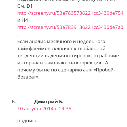
См. D1
http://screeny.ru/53e7835736221cc3430de754
и Н4
http://screeny.ru/53e7839136221cc3430de7a0
.
Если анализ месячного и недельного
таймфреймов склоняет к глобальной
тенденции падения котировок, то рабочие
интервалы намекают на коррекцию. А
почему бы не по сценарию а-ля «Пробой-
Возврат».
Дмитрий Б.
:
10 августа 2014 в 19:35
подпись