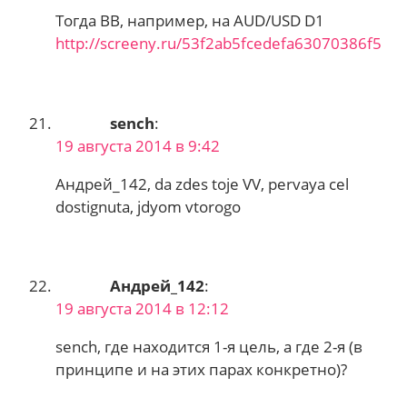
Тогда ВВ, например, на AUD/USD D1
http://screeny.ru/53f2ab5fcedefa63070386f5
sench
:
19 августа 2014 в 9:42
Андрей_142, da zdes toje VV, pervaya cel
dostignuta, jdyom vtorogo
Андрей_142
:
19 августа 2014 в 12:12
sench, где находится 1-я цель, а где 2-я (в
принципе и на этих парах конкретно)?