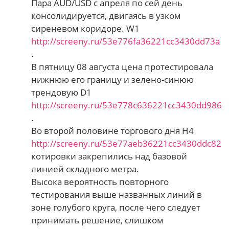
Пара AUD/USD с апреля по сей день
консолидируется, двигаясь в узком
сиреневом коридоре. W1
http://screeny.ru/53e776fa36221cc3430dd73a
.
В пятницу 08 августа цена протестировала
нижнюю его границу и зелено-синюю
трендовую D1
http://screeny.ru/53e778c636221cc3430dd986
.
Во второй половине торгового дня Н4
http://screeny.ru/53e77aeb36221cc3430ddc82
котировки закрепились над базовой
линией складного метра.
Высока вероятность повторного
тестирования выше названных линий в
зоне голубого круга, после чего следует
принимать решение, слишком