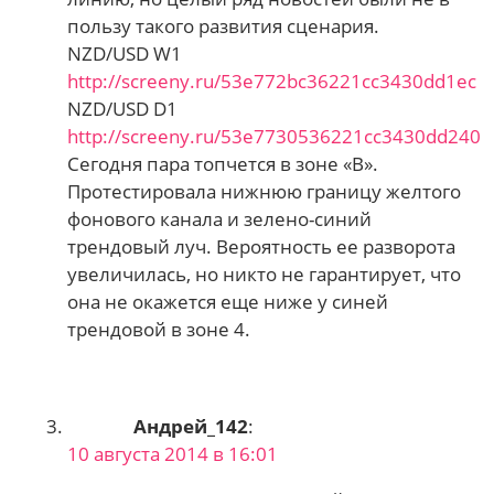
пользу такого развития сценария.
NZD/USD W1
http://screeny.ru/53e772bc36221cc3430dd1ec
NZD/USD D1
http://screeny.ru/53e7730536221cc3430dd240
Сегодня пара топчется в зоне «В».
Протестировала нижнюю границу желтого
фонового канала и зелено-синий
трендовый луч. Вероятность ее разворота
увеличилась, но никто не гарантирует, что
она не окажется еще ниже у синей
трендовой в зоне 4.
Андрей_142
:
10 августа 2014 в 16:01