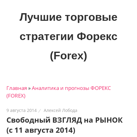
Skip
to
Лучшие торговые
content
стратегии Форекс
(Forex)
Лучшие
материалы
для
Главная
»
Аналитика и прогнозы ФОРЕКС
трейдеров
(FOREX)
на
финансовых
9 августа 2014
Алексей Лобода
рынках:
Свободный ВЗГЛЯД на РЫНОК
стратегии,
(с 11 августа 2014)
сигналы,
новости…