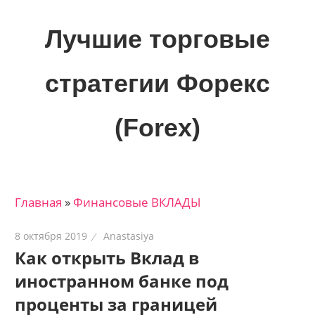
Skip
to
Лучшие торговые
content
стратегии Форекс
(Forex)
Лучшие
материалы
для
Главная
»
Финансовые ВКЛАДЫ
трейдеров
на
8 октября 2019
Anastasiya
финансовых
Как открыть Вклад в
рынках:
иностранном банке под
стратегии,
сигналы,
проценты за границей
новости…