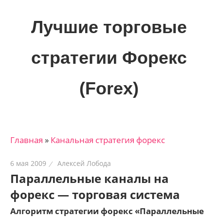
Skip
to
Лучшие торговые
content
стратегии Форекс
(Forex)
Лучшие
материалы
для
Главная
»
Канальная стратегия форекс
трейдеров
на
6 мая 2009
Алексей Лобода
финансовых
Параллельные каналы на
рынках:
форекс — торговая система
стратегии,
сигналы,
Алгоритм стратегии форекс «Параллельные
новости…